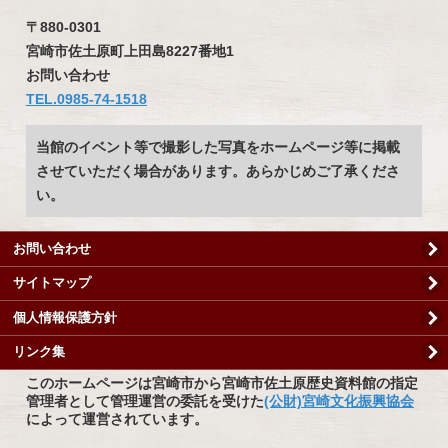
〒880-0301
宮崎市佐土原町上田島8227番地1
お問い合わせ
TEL.0985-74-1518
当館のイベント等で撮影した写真をホームページ等に掲載
させていただく場合があります。あらかじめご了承くださ
い。
お問い合わせ
サイトマップ
個人情報保護方針
リンク集
このホームページは宮崎市から宮崎市佐土原歴史資料館の指定
管理者として管理運営の委託を受けた
(公財)宮崎文化振興協会
によって運営されています。