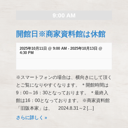
検
索
9:00 AM
し
て
開館日※商家資料館は休館
ナ
ビ
ゲ
2025年10月11日 @ 9:00 AM
-
2025年10月13日 @
4:30 PM
ー
シ
ョ
ン
※スマートフォンの場合は、横向きにして頂く
を
とご覧になりやすくなります。 ＊開館時間は
表
9：00～16：30となっております。 ＊最終入
示
館は16：00となっております。 ※商家資料館
「旧阪本家」は、 2024.8.31～2 […]
さらに詳しく »